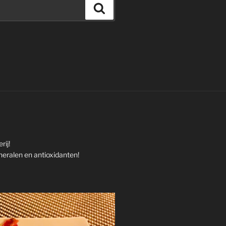
Zoeken
rij!
neralen en antioxidanten!