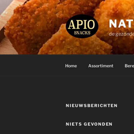
Ga
naar
de
NAT
inhoud
de gezonde
Home
Assortiment
Bere
NIEUWSBERICHTEN
NIETS GEVONDEN