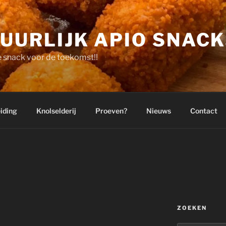
UURLIJK APIO SNAC
 snack voor de toekomst!!
iding
Knolselderij
Proeven?
Nieuws
Contact
ZOEKEN