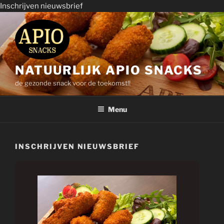
Inschrijven nieuwsbrief
Ga
naar
de
inhoud
NATUURLIJK APIO SNACKS
de gezonde snack voor de toekomst!!
Menu
INSCHRIJVEN NIEUWSBRIEF